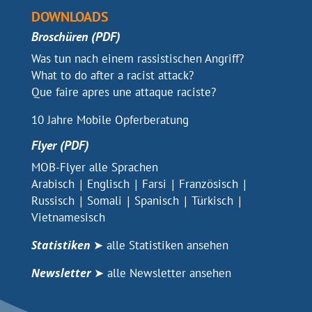
DOWNLOADS
Broschüren (PDF)
PDF
Was tun nach einem rassistischen Angriff?
PDF
What to do after a racist attack?
PDF
Que faire apres une attaque raciste?
PDF
10 Jahre Mobile Opferberatung
Flyer (PDF)
PDF
MOB-Flyer alle Sprachen
PDF - Wir unterstützen dich
PDF - Wir unterstützen dich
PDF - Wir unterstützen dich
PDF - Wir unt
Arabisch
|
Englisch
|
Farsi
|
Französisch
|
PDF - Wir unterstützen dich
PDF - Wir unterstützen dich
PDF - Wir unterstützen d
PDF - Wir unte
Russisch
|
Somali
|
Spanisch
|
Türkisch
|
PDF - Wir unterstützen dich
Vietnamesisch
Statistiken
➤ alle Statistiken ansehen
Newsletter
➤ alle Newsletter ansehen