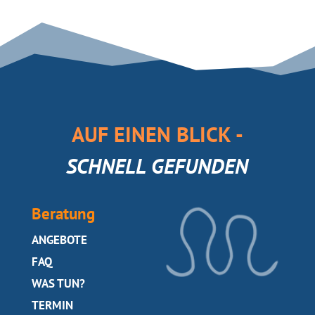
AUF EINEN BLICK -
SCHNELL GEFUNDEN
Beratung
SEITE
ANGEBOTE
SEITE
FAQ
SEITE
WAS TUN?
SEITE
TERMIN