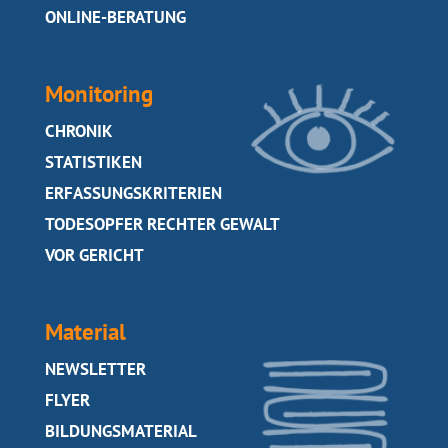
SEITE
ONLINE-BERATUNG
Monitoring
SEITE
CHRONIK
SEITE
STATISTIKEN
SEITE
ERFASSUNGSKRITERIEN
SEITE
TODESOPFER RECHTER GEWALT
SEITE
VOR GERICHT
Material
SEITE
NEWSLETTER
SEITE
FLYER
SEITE
BILDUNGSMATERIAL