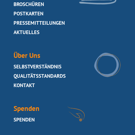
SEITE
BROSCHÜREN
SEITE
POSTKARTEN
SEITE
PRESSEMITTEILUNGEN
SEITE
AKTUELLES
Über Uns
SEITE
SELBSTVERSTÄNDNIS
QUALITÄTSSTANDARDS
SEITE
KONTAKT
Spenden
SEITE
SPENDEN