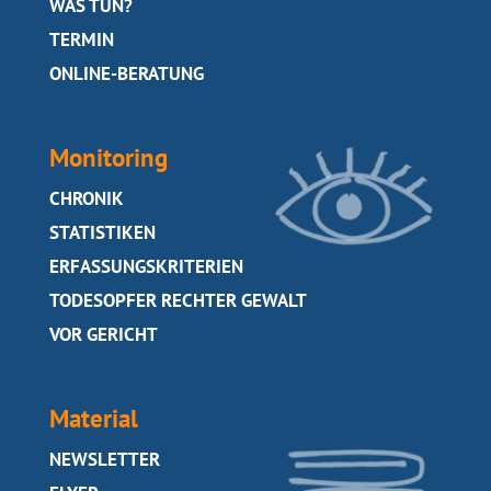
SEITE
WAS TUN?
SEITE
TERMIN
SEITE
ONLINE-BERATUNG
Monitoring
SEITE
CHRONIK
SEITE
STATISTIKEN
SEITE
ERFASSUNGSKRITERIEN
SEITE
TODESOPFER RECHTER GEWALT
SEITE
VOR GERICHT
Material
SEITE
NEWSLETTER