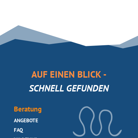
AUF EINEN BLICK -
SCHNELL GEFUNDEN
Beratung
SEITE
ANGEBOTE
SEITE
FAQ