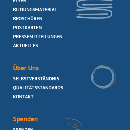
SEITE
FLYER
SEITE
BILDUNGSMATERIAL
SEITE
BROSCHÜREN
SEITE
POSTKARTEN
SEITE
PRESSEMITTEILUNGEN
SEITE
AKTUELLES
Über Uns
SEITE
SELBSTVERSTÄNDNIS
QUALITÄTSSTANDARDS
SEITE
KONTAKT
Spenden
SEITE
SPENDEN