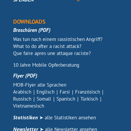
DOWNLOADS
Broschüren (PDF)
PDF
Was tun nach einem rassistischen Angriff?
PDF
What to do after a racist attack?
PDF
Que faire apres une attaque raciste?
PDF
10 Jahre Mobile Opferberatung
Flyer (PDF)
PDF
MOB-Flyer alle Sprachen
PDF - Wir unterstützen dich
PDF - Wir unterstützen dich
PDF - Wir unterstützen dich
PDF - Wir unt
Arabisch
|
Englisch
|
Farsi
|
Französisch
|
PDF - Wir unterstützen dich
PDF - Wir unterstützen dich
PDF - Wir unterstützen d
PDF - Wir unte
Russisch
|
Somali
|
Spanisch
|
Türkisch
|
PDF - Wir unterstützen dich
Vietnamesisch
Statistiken
➤ alle Statistiken ansehen
Newsletter
➤ alle Newsletter ansehen